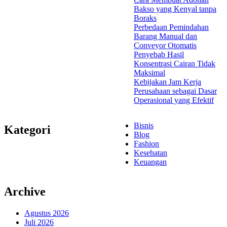
Bakso yang Kenyal tanpa
Boraks
Perbedaan Pemindahan
Barang Manual dan
Conveyor Otomatis
Penyebab Hasil
Konsentrasi Cairan Tidak
Maksimal
Kebijakan Jam Kerja
Perusahaan sebagai Dasar
Operasional yang Efektif
Bisnis
Kategori
Blog
Fashion
Kesehatan
Keuangan
Archive
Agustus 2026
Juli 2026