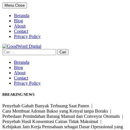
Skip
Menu
Close
to
content
Beranda
Blog
About
Contact
Privacy Policy
Cari
untuk:
Beranda
Blog
About
Contact
Privacy Policy
BREAKING NEWS
Penyebab Gabah Banyak Terbuang Saat Panen |
Cara Membuat Adonan Bakso yang Kenyal tanpa Boraks |
Perbedaan Pemindahan Barang Manual dan Conveyor Otomatis |
Penyebab Hasil Konsentrasi Cairan Tidak Maksimal |
Kebijakan Jam Kerja Perusahaan sebagai Dasar Operasional yang