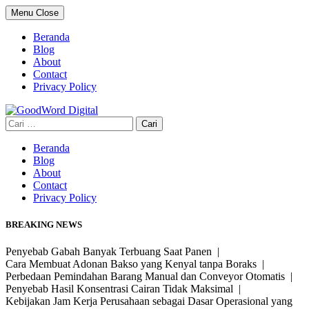
Skip
Menu
Close
to
content
Beranda
Blog
About
Contact
Privacy Policy
Cari
untuk:
Beranda
Blog
About
Contact
Privacy Policy
BREAKING NEWS
Penyebab Gabah Banyak Terbuang Saat Panen |
Cara Membuat Adonan Bakso yang Kenyal tanpa Boraks |
Perbedaan Pemindahan Barang Manual dan Conveyor Otomatis |
Penyebab Hasil Konsentrasi Cairan Tidak Maksimal |
Kebijakan Jam Kerja Perusahaan sebagai Dasar Operasional yang