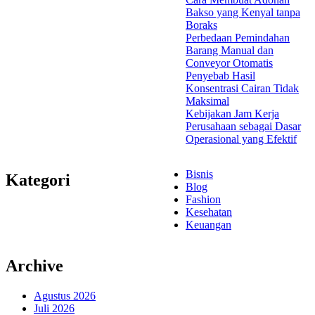
Bakso yang Kenyal tanpa
Boraks
Perbedaan Pemindahan
Barang Manual dan
Conveyor Otomatis
Penyebab Hasil
Konsentrasi Cairan Tidak
Maksimal
Kebijakan Jam Kerja
Perusahaan sebagai Dasar
Operasional yang Efektif
Bisnis
Kategori
Blog
Fashion
Kesehatan
Keuangan
Archive
Agustus 2026
Juli 2026