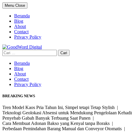
Skip
Menu
Close
to
content
Beranda
Blog
About
Contact
Privacy Policy
Cari
untuk:
Beranda
Blog
About
Contact
Privacy Policy
BREAKING NEWS
Tren Model Kaos Pria Tahun Ini, Simpel tetapi Tetap Stylish |
Teknologi Geolokasi Absensi untuk Mendukung Pengelolaan Kehad
Penyebab Gabah Banyak Terbuang Saat Panen |
Cara Membuat Adonan Bakso yang Kenyal tanpa Boraks |
Perbedaan Pemindahan Barang Manual dan Conveyor Otomatis |