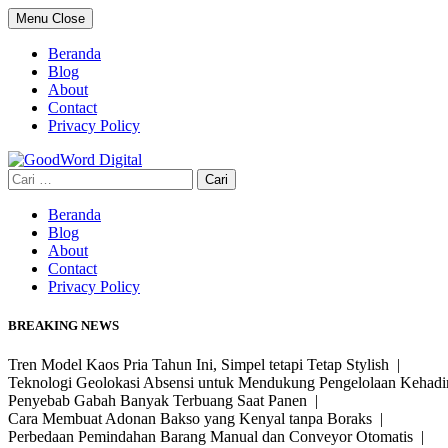
Skip
Menu
Close
to
content
Beranda
Blog
About
Contact
Privacy Policy
Cari
untuk:
Beranda
Blog
About
Contact
Privacy Policy
BREAKING NEWS
Tren Model Kaos Pria Tahun Ini, Simpel tetapi Tetap Stylish |
Teknologi Geolokasi Absensi untuk Mendukung Pengelolaan Kehad
Penyebab Gabah Banyak Terbuang Saat Panen |
Cara Membuat Adonan Bakso yang Kenyal tanpa Boraks |
Perbedaan Pemindahan Barang Manual dan Conveyor Otomatis |