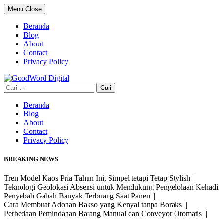
Skip
Menu
Close
to
content
Beranda
Blog
About
Contact
Privacy Policy
Cari
untuk:
Beranda
Blog
About
Contact
Privacy Policy
BREAKING NEWS
Tren Model Kaos Pria Tahun Ini, Simpel tetapi Tetap Stylish |
Teknologi Geolokasi Absensi untuk Mendukung Pengelolaan Kehad
Penyebab Gabah Banyak Terbuang Saat Panen |
Cara Membuat Adonan Bakso yang Kenyal tanpa Boraks |
Perbedaan Pemindahan Barang Manual dan Conveyor Otomatis |