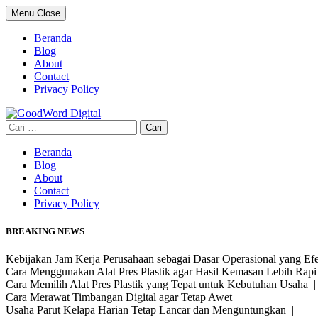
Skip
Menu
Close
to
content
Beranda
Blog
About
Contact
Privacy Policy
Cari
untuk:
Beranda
Blog
About
Contact
Privacy Policy
BREAKING NEWS
Kebijakan Jam Kerja Perusahaan sebagai Dasar Operasional yang Ef
Cara Menggunakan Alat Pres Plastik agar Hasil Kemasan Lebih Rap
Cara Memilih Alat Pres Plastik yang Tepat untuk Kebutuhan Usaha 
Cara Merawat Timbangan Digital agar Tetap Awet |
Usaha Parut Kelapa Harian Tetap Lancar dan Menguntungkan |