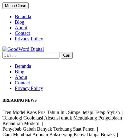
Skip
Menu
Close
to
content
Beranda
Blog
About
Contact
Privacy Policy
Cari
untuk:
Beranda
Blog
About
Contact
Privacy Policy
BREAKING NEWS
Tren Model Kaos Pria Tahun Ini, Simpel tetapi Tetap Stylish |
Teknologi Geolokasi Absensi untuk Mendukung Pengelolaan
Kehadiran Modern |
Penyebab Gabah Banyak Terbuang Saat Panen |
Cara Membuat Adonan Bakso yang Kenyal tanpa Boraks |