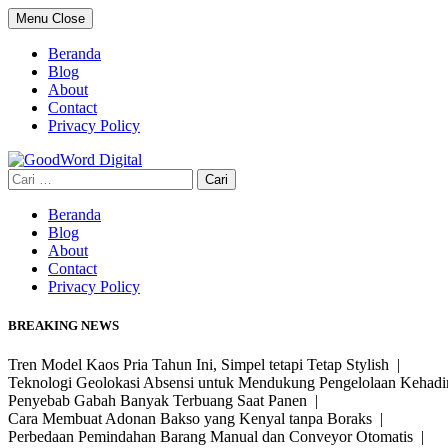
Skip
Menu
Close
to
content
Beranda
Blog
About
Contact
Privacy Policy
Cari
untuk:
Beranda
Blog
About
Contact
Privacy Policy
BREAKING NEWS
Tren Model Kaos Pria Tahun Ini, Simpel tetapi Tetap Stylish |
Teknologi Geolokasi Absensi untuk Mendukung Pengelolaan Kehad
Penyebab Gabah Banyak Terbuang Saat Panen |
Cara Membuat Adonan Bakso yang Kenyal tanpa Boraks |
Perbedaan Pemindahan Barang Manual dan Conveyor Otomatis |