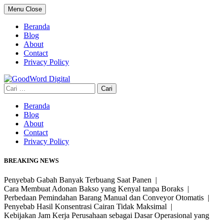
Skip
Menu
Close
to
content
Beranda
Blog
About
Contact
Privacy Policy
Cari
untuk:
Beranda
Blog
About
Contact
Privacy Policy
BREAKING NEWS
Penyebab Gabah Banyak Terbuang Saat Panen |
Cara Membuat Adonan Bakso yang Kenyal tanpa Boraks |
Perbedaan Pemindahan Barang Manual dan Conveyor Otomatis |
Penyebab Hasil Konsentrasi Cairan Tidak Maksimal |
Kebijakan Jam Kerja Perusahaan sebagai Dasar Operasional yang