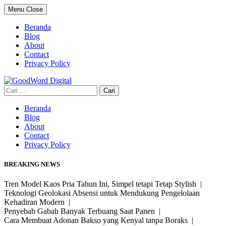
Skip
Menu
Close
to
content
Beranda
Blog
About
Contact
Privacy Policy
Cari
untuk:
Beranda
Blog
About
Contact
Privacy Policy
BREAKING NEWS
Tren Model Kaos Pria Tahun Ini, Simpel tetapi Tetap Stylish |
Teknologi Geolokasi Absensi untuk Mendukung Pengelolaan
Kehadiran Modern |
Penyebab Gabah Banyak Terbuang Saat Panen |
Cara Membuat Adonan Bakso yang Kenyal tanpa Boraks |