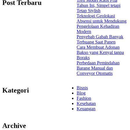
Tren Model Kaos Pria
Post Terbaru
Tahun Ini, Simpel tetapi
Tetap Stylish
Teknologi Geolokasi
Absensi untuk Mendukung
Pengelolaan Kehadiran
Modern
Penyebab Gabah Banyak
Terbuang Saat Panen
Cara Membuat Adonan
Bakso yang Kenyal tanpa
Boraks
Perbedaan Pemindahan
Barang Manual dan
Conveyor Otomatis
Bisnis
Kategori
Blog
Fashion
Kesehatan
Keuangan
Archive