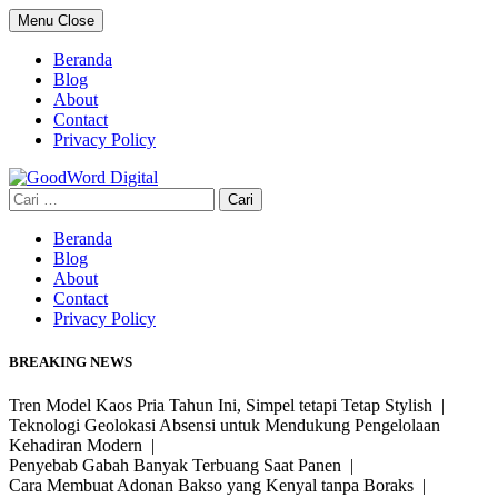
Skip
Menu
Close
to
content
Beranda
Blog
About
Contact
Privacy Policy
Cari
untuk:
Beranda
Blog
About
Contact
Privacy Policy
BREAKING NEWS
Tren Model Kaos Pria Tahun Ini, Simpel tetapi Tetap Stylish |
Teknologi Geolokasi Absensi untuk Mendukung Pengelolaan
Kehadiran Modern |
Penyebab Gabah Banyak Terbuang Saat Panen |
Cara Membuat Adonan Bakso yang Kenyal tanpa Boraks |