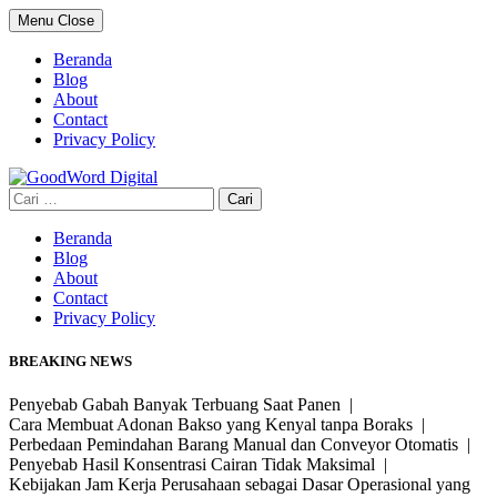
Skip
Menu
Close
to
content
Beranda
Blog
About
Contact
Privacy Policy
Cari
untuk:
Beranda
Blog
About
Contact
Privacy Policy
BREAKING NEWS
Penyebab Gabah Banyak Terbuang Saat Panen |
Cara Membuat Adonan Bakso yang Kenyal tanpa Boraks |
Perbedaan Pemindahan Barang Manual dan Conveyor Otomatis |
Penyebab Hasil Konsentrasi Cairan Tidak Maksimal |
Kebijakan Jam Kerja Perusahaan sebagai Dasar Operasional yang