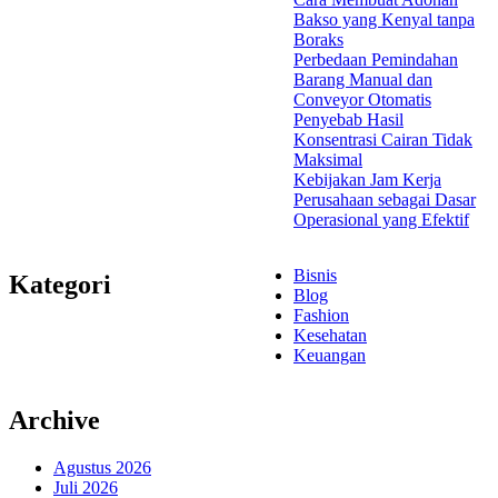
Bakso yang Kenyal tanpa
Boraks
Perbedaan Pemindahan
Barang Manual dan
Conveyor Otomatis
Penyebab Hasil
Konsentrasi Cairan Tidak
Maksimal
Kebijakan Jam Kerja
Perusahaan sebagai Dasar
Operasional yang Efektif
Bisnis
Kategori
Blog
Fashion
Kesehatan
Keuangan
Archive
Agustus 2026
Juli 2026