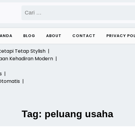
Cari
untuk:
RANDA
BLOG
ABOUT
CONTACT
PRIVACY PO
tetapi Tetap Stylish |
laan Kehadiran Modern |
ks |
Otomatis |
Tag:
peluang usaha