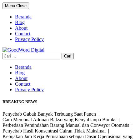
Skip
Menu
Close
to
content
Beranda
Blog
About
Contact
Privacy Policy
Cari
untuk:
Beranda
Blog
About
Contact
Privacy Policy
BREAKING NEWS
Penyebab Gabah Banyak Terbuang Saat Panen |
Cara Membuat Adonan Bakso yang Kenyal tanpa Boraks |
Perbedaan Pemindahan Barang Manual dan Conveyor Otomatis |
Penyebab Hasil Konsentrasi Cairan Tidak Maksimal |
Kebijakan Jam Kerja Perusahaan sebagai Dasar Operasional yang