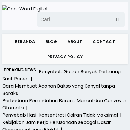
Skip
to
Cari
content
untuk:
BERANDA
BLOG
ABOUT
CONTACT
PRIVACY POLICY
BREAKING NEWS
Penyebab Gabah Banyak Terbuang
Saat Panen |
Cara Membuat Adonan Bakso yang Kenyal tanpa
Boraks |
Perbedaan Pemindahan Barang Manual dan Conveyor
Otomatis |
Penyebab Hasil Konsentrasi Cairan Tidak Maksimal |
Kebijakan Jam Kerja Perusahaan sebagai Dasar
Operasional yang Efektif |