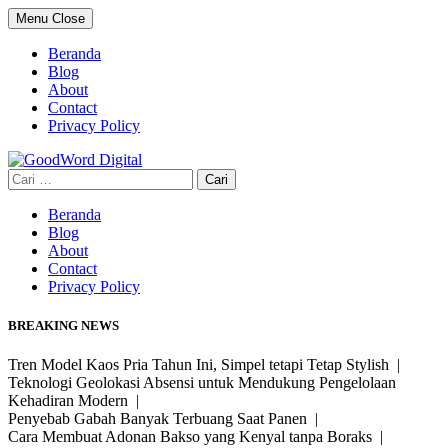
Skip
Menu
Close
to
content
Beranda
Blog
About
Contact
Privacy Policy
Cari
untuk:
Beranda
Blog
About
Contact
Privacy Policy
BREAKING NEWS
Tren Model Kaos Pria Tahun Ini, Simpel tetapi Tetap Stylish |
Teknologi Geolokasi Absensi untuk Mendukung Pengelolaan
Kehadiran Modern |
Penyebab Gabah Banyak Terbuang Saat Panen |
Cara Membuat Adonan Bakso yang Kenyal tanpa Boraks |