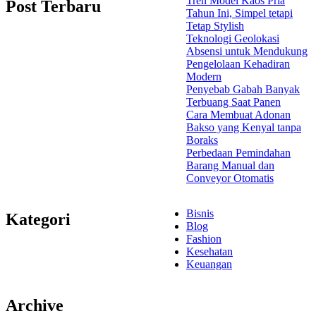
Tren Model Kaos Pria
Post Terbaru
Tahun Ini, Simpel tetapi
Tetap Stylish
Teknologi Geolokasi
Absensi untuk Mendukung
Pengelolaan Kehadiran
Modern
Penyebab Gabah Banyak
Terbuang Saat Panen
Cara Membuat Adonan
Bakso yang Kenyal tanpa
Boraks
Perbedaan Pemindahan
Barang Manual dan
Conveyor Otomatis
Bisnis
Kategori
Blog
Fashion
Kesehatan
Keuangan
Archive