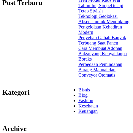
Tren Model Kaos Pria
Post Terbaru
Tahun Ini, Simpel tetapi
Tetap Stylish
Teknologi Geolokasi
Absensi untuk Mendukung
Pengelolaan Kehadiran
Modern
Penyebab Gabah Banyak
Terbuang Saat Panen
Cara Membuat Adonan
Bakso yang Kenyal tanpa
Boraks
Perbedaan Pemindahan
Barang Manual dan
Conveyor Otomatis
Bisnis
Kategori
Blog
Fashion
Kesehatan
Keuangan
Archive