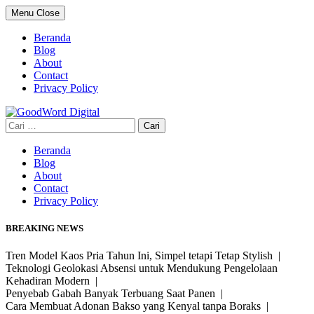
Skip
Menu
Close
to
content
Beranda
Blog
About
Contact
Privacy Policy
Cari
untuk:
Beranda
Blog
About
Contact
Privacy Policy
BREAKING NEWS
Tren Model Kaos Pria Tahun Ini, Simpel tetapi Tetap Stylish |
Teknologi Geolokasi Absensi untuk Mendukung Pengelolaan
Kehadiran Modern |
Penyebab Gabah Banyak Terbuang Saat Panen |
Cara Membuat Adonan Bakso yang Kenyal tanpa Boraks |