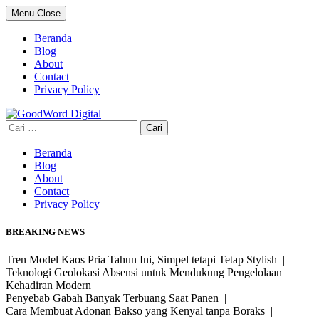
Skip
Menu
Close
to
content
Beranda
Blog
About
Contact
Privacy Policy
Cari
untuk:
Beranda
Blog
About
Contact
Privacy Policy
BREAKING NEWS
Tren Model Kaos Pria Tahun Ini, Simpel tetapi Tetap Stylish |
Teknologi Geolokasi Absensi untuk Mendukung Pengelolaan
Kehadiran Modern |
Penyebab Gabah Banyak Terbuang Saat Panen |
Cara Membuat Adonan Bakso yang Kenyal tanpa Boraks |