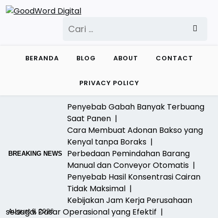
Skip
to
Cari
content
untuk:
BERANDA
BLOG
ABOUT
CONTACT
PRIVACY POLICY
Penyebab Gabah Banyak Terbuang
Saat Panen |
Cara Membuat Adonan Bakso yang
Kenyal tanpa Boraks |
Perbedaan Pemindahan Barang
BREAKING NEWS
Manual dan Conveyor Otomatis |
Penyebab Hasil Konsentrasi Cairan
Tidak Maksimal |
Kebijakan Jam Kerja Perusahaan
sebagai Dasar Operasional yang Efektif |
August 6, 2026