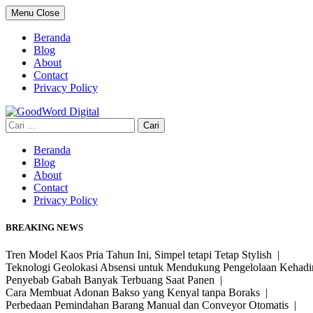
Skip
Menu
Close
to
content
Beranda
Blog
About
Contact
Privacy Policy
Cari
untuk:
Beranda
Blog
About
Contact
Privacy Policy
BREAKING NEWS
Tren Model Kaos Pria Tahun Ini, Simpel tetapi Tetap Stylish |
Teknologi Geolokasi Absensi untuk Mendukung Pengelolaan Kehad
Penyebab Gabah Banyak Terbuang Saat Panen |
Cara Membuat Adonan Bakso yang Kenyal tanpa Boraks |
Perbedaan Pemindahan Barang Manual dan Conveyor Otomatis |