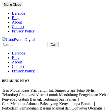
Skip
Menu
Close
to
content
Beranda
Blog
About
Contact
Privacy Policy
Cari
untuk:
Beranda
Blog
About
Contact
Privacy Policy
BREAKING NEWS
Tren Model Kaos Pria Tahun Ini, Simpel tetapi Tetap Stylish |
Teknologi Geolokasi Absensi untuk Mendukung Pengelolaan Kehad
Penyebab Gabah Banyak Terbuang Saat Panen |
Cara Membuat Adonan Bakso yang Kenyal tanpa Boraks |
Perbedaan Pemindahan Barang Manual dan Conveyor Otomatis |