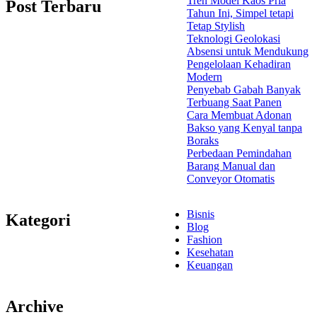
Tren Model Kaos Pria
Post Terbaru
Tahun Ini, Simpel tetapi
Tetap Stylish
Teknologi Geolokasi
Absensi untuk Mendukung
Pengelolaan Kehadiran
Modern
Penyebab Gabah Banyak
Terbuang Saat Panen
Cara Membuat Adonan
Bakso yang Kenyal tanpa
Boraks
Perbedaan Pemindahan
Barang Manual dan
Conveyor Otomatis
Bisnis
Kategori
Blog
Fashion
Kesehatan
Keuangan
Archive