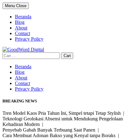
Skip
Menu
Close
to
content
Beranda
Blog
About
Contact
Privacy Policy
Cari
untuk:
Beranda
Blog
About
Contact
Privacy Policy
BREAKING NEWS
Tren Model Kaos Pria Tahun Ini, Simpel tetapi Tetap Stylish |
Teknologi Geolokasi Absensi untuk Mendukung Pengelolaan
Kehadiran Modern |
Penyebab Gabah Banyak Terbuang Saat Panen |
Cara Membuat Adonan Bakso yang Kenyal tanpa Boraks |