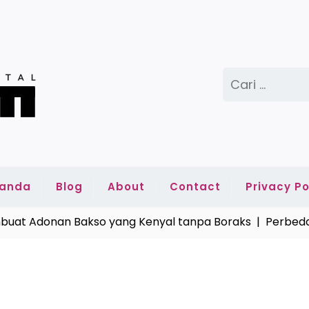
Cari
untuk:
randa
Blog
About
Contact
Privacy Po
t Adonan Bakso yang Kenyal tanpa Boraks |
Perbedaan