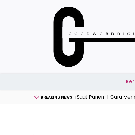
Skip
to
content
Be
bab Gabah Banyak Terbuang Saat Panen |
Cara Membua
BREAKING NEWS