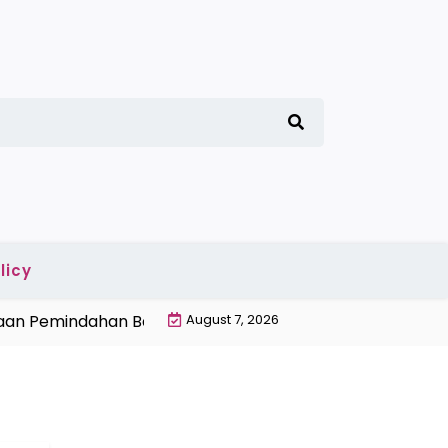
licy
 Pemindahan Barang Manual dan Conveyor Otomatis |
August 7, 2026