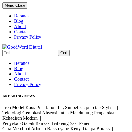
Skip
Menu
Close
to
content
Beranda
Blog
About
Contact
Privacy Policy
Cari
untuk:
Beranda
Blog
About
Contact
Privacy Policy
BREAKING NEWS
Tren Model Kaos Pria Tahun Ini, Simpel tetapi Tetap Stylish |
Teknologi Geolokasi Absensi untuk Mendukung Pengelolaan
Kehadiran Modern |
Penyebab Gabah Banyak Terbuang Saat Panen |
Cara Membuat Adonan Bakso yang Kenyal tanpa Boraks |