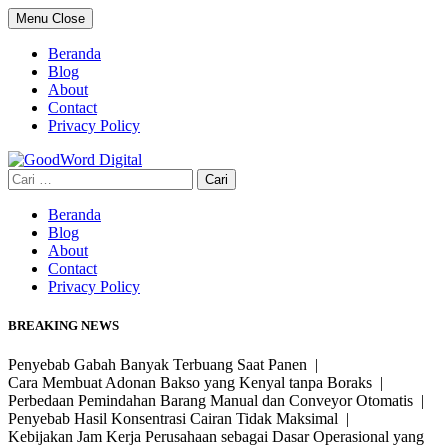
Skip
Menu
Close
to
content
Beranda
Blog
About
Contact
Privacy Policy
Cari
untuk:
Beranda
Blog
About
Contact
Privacy Policy
BREAKING NEWS
Penyebab Gabah Banyak Terbuang Saat Panen |
Cara Membuat Adonan Bakso yang Kenyal tanpa Boraks |
Perbedaan Pemindahan Barang Manual dan Conveyor Otomatis |
Penyebab Hasil Konsentrasi Cairan Tidak Maksimal |
Kebijakan Jam Kerja Perusahaan sebagai Dasar Operasional yang