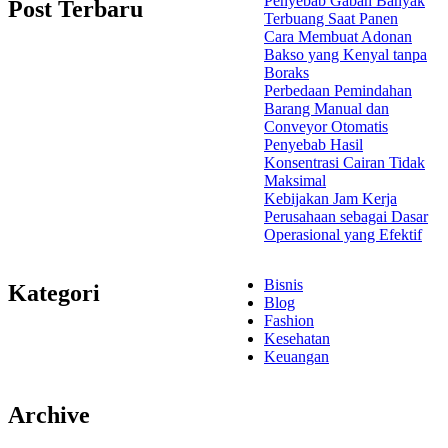
Penyebab Gabah Banyak
Post Terbaru
Terbuang Saat Panen
Cara Membuat Adonan
Bakso yang Kenyal tanpa
Boraks
Perbedaan Pemindahan
Barang Manual dan
Conveyor Otomatis
Penyebab Hasil
Konsentrasi Cairan Tidak
Maksimal
Kebijakan Jam Kerja
Perusahaan sebagai Dasar
Operasional yang Efektif
Bisnis
Kategori
Blog
Fashion
Kesehatan
Keuangan
Archive