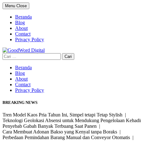
Skip
Menu
Close
to
content
Beranda
Blog
About
Contact
Privacy Policy
Cari
untuk:
Beranda
Blog
About
Contact
Privacy Policy
BREAKING NEWS
Tren Model Kaos Pria Tahun Ini, Simpel tetapi Tetap Stylish |
Teknologi Geolokasi Absensi untuk Mendukung Pengelolaan Kehad
Penyebab Gabah Banyak Terbuang Saat Panen |
Cara Membuat Adonan Bakso yang Kenyal tanpa Boraks |
Perbedaan Pemindahan Barang Manual dan Conveyor Otomatis |