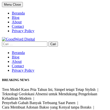
Skip
Menu
Close
to
content
Beranda
Blog
About
Contact
Privacy Policy
Cari
untuk:
Beranda
Blog
About
Contact
Privacy Policy
BREAKING NEWS
Tren Model Kaos Pria Tahun Ini, Simpel tetapi Tetap Stylish |
Teknologi Geolokasi Absensi untuk Mendukung Pengelolaan
Kehadiran Modern |
Penyebab Gabah Banyak Terbuang Saat Panen |
Cara Membuat Adonan Bakso yang Kenyal tanpa Boraks |