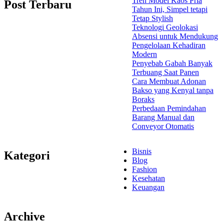
Tren Model Kaos Pria
Post Terbaru
Tahun Ini, Simpel tetapi
Tetap Stylish
Teknologi Geolokasi
Absensi untuk Mendukung
Pengelolaan Kehadiran
Modern
Penyebab Gabah Banyak
Terbuang Saat Panen
Cara Membuat Adonan
Bakso yang Kenyal tanpa
Boraks
Perbedaan Pemindahan
Barang Manual dan
Conveyor Otomatis
Bisnis
Kategori
Blog
Fashion
Kesehatan
Keuangan
Archive