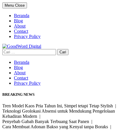
Skip
Menu
Close
to
content
Beranda
Blog
About
Contact
Privacy Policy
Cari
untuk:
Beranda
Blog
About
Contact
Privacy Policy
BREAKING NEWS
Tren Model Kaos Pria Tahun Ini, Simpel tetapi Tetap Stylish |
Teknologi Geolokasi Absensi untuk Mendukung Pengelolaan
Kehadiran Modern |
Penyebab Gabah Banyak Terbuang Saat Panen |
Cara Membuat Adonan Bakso yang Kenyal tanpa Boraks |