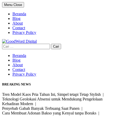
Skip
Menu
Close
to
content
Beranda
Blog
About
Contact
Privacy Policy
Cari
untuk:
Beranda
Blog
About
Contact
Privacy Policy
BREAKING NEWS
Tren Model Kaos Pria Tahun Ini, Simpel tetapi Tetap Stylish |
Teknologi Geolokasi Absensi untuk Mendukung Pengelolaan
Kehadiran Modern |
Penyebab Gabah Banyak Terbuang Saat Panen |
Cara Membuat Adonan Bakso yang Kenyal tanpa Boraks |