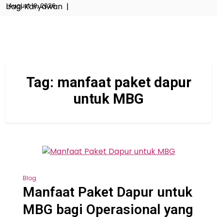
bagi Karyawan |
August 10, 2026
Tag:
manfaat paket dapur
untuk MBG
Blog
Manfaat Paket Dapur untuk
MBG bagi Operasional yang