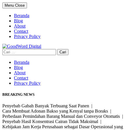
Skip
Menu
Close
to
content
Beranda
Blog
About
Contact
Privacy Policy
Cari
untuk:
Beranda
Blog
About
Contact
Privacy Policy
BREAKING NEWS
Penyebab Gabah Banyak Terbuang Saat Panen |
Cara Membuat Adonan Bakso yang Kenyal tanpa Boraks |
Perbedaan Pemindahan Barang Manual dan Conveyor Otomatis |
Penyebab Hasil Konsentrasi Cairan Tidak Maksimal |
Kebijakan Jam Kerja Perusahaan sebagai Dasar Operasional yang