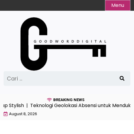
Skip
Menu
to
content
Cari
untuk:
BREAKING NEWS
ap Stylish |
Teknologi Geolokasi Absensi untuk Menduku
August 8, 2026