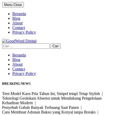
Skip
Menu
Close
to
content
Beranda
Blog
About
Contact
Privacy Policy
Cari
untuk:
Beranda
Blog
About
Contact
Privacy Policy
BREAKING NEWS
Tren Model Kaos Pria Tahun Ini, Simpel tetapi Tetap Stylish |
Teknologi Geolokasi Absensi untuk Mendukung Pengelolaan
Kehadiran Modern |
Penyebab Gabah Banyak Terbuang Saat Panen |
Cara Membuat Adonan Bakso yang Kenyal tanpa Boraks |