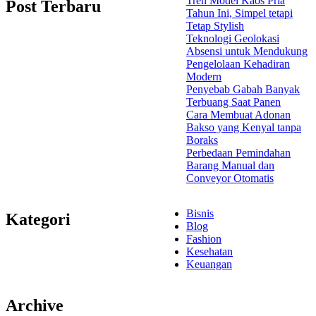
Tren Model Kaos Pria
Post Terbaru
Tahun Ini, Simpel tetapi
Tetap Stylish
Teknologi Geolokasi
Absensi untuk Mendukung
Pengelolaan Kehadiran
Modern
Penyebab Gabah Banyak
Terbuang Saat Panen
Cara Membuat Adonan
Bakso yang Kenyal tanpa
Boraks
Perbedaan Pemindahan
Barang Manual dan
Conveyor Otomatis
Bisnis
Kategori
Blog
Fashion
Kesehatan
Keuangan
Archive