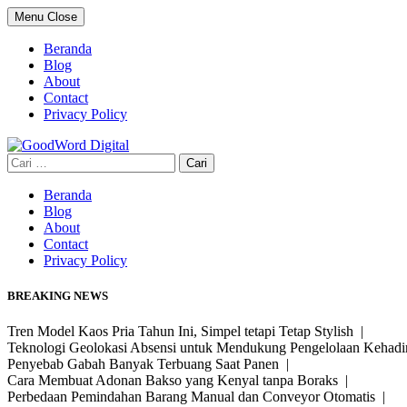
Skip
Menu
Close
to
content
Beranda
Blog
About
Contact
Privacy Policy
Cari
untuk:
Beranda
Blog
About
Contact
Privacy Policy
BREAKING NEWS
Tren Model Kaos Pria Tahun Ini, Simpel tetapi Tetap Stylish |
Teknologi Geolokasi Absensi untuk Mendukung Pengelolaan Kehad
Penyebab Gabah Banyak Terbuang Saat Panen |
Cara Membuat Adonan Bakso yang Kenyal tanpa Boraks |
Perbedaan Pemindahan Barang Manual dan Conveyor Otomatis |