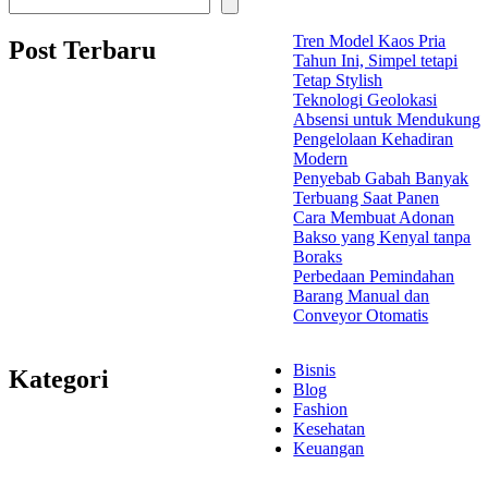
Tren Model Kaos Pria
Post Terbaru
Tahun Ini, Simpel tetapi
Tetap Stylish
Teknologi Geolokasi
Absensi untuk Mendukung
Pengelolaan Kehadiran
Modern
Penyebab Gabah Banyak
Terbuang Saat Panen
Cara Membuat Adonan
Bakso yang Kenyal tanpa
Boraks
Perbedaan Pemindahan
Barang Manual dan
Conveyor Otomatis
Bisnis
Kategori
Blog
Fashion
Kesehatan
Keuangan