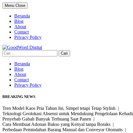
Skip
Menu
Close
to
content
Beranda
Blog
About
Contact
Privacy Policy
Cari
untuk:
Beranda
Blog
About
Contact
Privacy Policy
BREAKING NEWS
Tren Model Kaos Pria Tahun Ini, Simpel tetapi Tetap Stylish |
Teknologi Geolokasi Absensi untuk Mendukung Pengelolaan Kehad
Penyebab Gabah Banyak Terbuang Saat Panen |
Cara Membuat Adonan Bakso yang Kenyal tanpa Boraks |
Perbedaan Pemindahan Barang Manual dan Conveyor Otomatis |