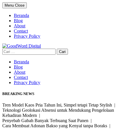
Skip
Menu
Close
to
content
Beranda
Blog
About
Contact
Privacy Policy
Cari
untuk:
Beranda
Blog
About
Contact
Privacy Policy
BREAKING NEWS
Tren Model Kaos Pria Tahun Ini, Simpel tetapi Tetap Stylish |
Teknologi Geolokasi Absensi untuk Mendukung Pengelolaan
Kehadiran Modern |
Penyebab Gabah Banyak Terbuang Saat Panen |
Cara Membuat Adonan Bakso yang Kenyal tanpa Boraks |