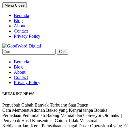
Skip
Menu
Close
to
content
Beranda
Blog
About
Contact
Privacy Policy
Cari
untuk:
Beranda
Blog
About
Contact
Privacy Policy
BREAKING NEWS
Penyebab Gabah Banyak Terbuang Saat Panen |
Cara Membuat Adonan Bakso yang Kenyal tanpa Boraks |
Perbedaan Pemindahan Barang Manual dan Conveyor Otomatis |
Penyebab Hasil Konsentrasi Cairan Tidak Maksimal |
Kebijakan Jam Kerja Perusahaan sebagai Dasar Operasional yang Ef