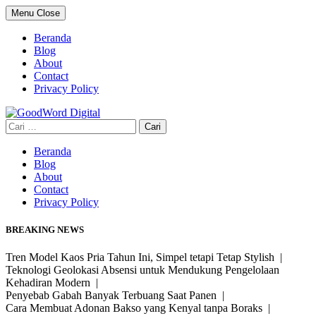
Skip
Menu
Close
to
content
Beranda
Blog
About
Contact
Privacy Policy
Cari
untuk:
Beranda
Blog
About
Contact
Privacy Policy
BREAKING NEWS
Tren Model Kaos Pria Tahun Ini, Simpel tetapi Tetap Stylish |
Teknologi Geolokasi Absensi untuk Mendukung Pengelolaan
Kehadiran Modern |
Penyebab Gabah Banyak Terbuang Saat Panen |
Cara Membuat Adonan Bakso yang Kenyal tanpa Boraks |