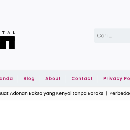
Cari
untuk:
randa
Blog
About
Contact
Privacy Po
 Adonan Bakso yang Kenyal tanpa Boraks |
Perbedaan 