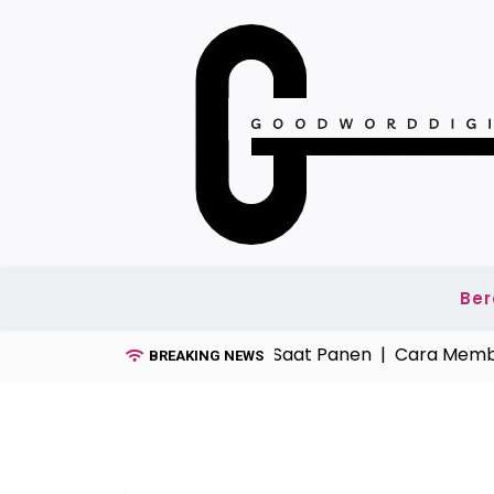
Skip
to
content
Be
ab Gabah Banyak Terbuang Saat Panen |
Cara Membuat
BREAKING NEWS