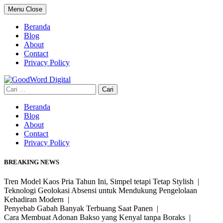
Skip
Menu
Close
to
content
Beranda
Blog
About
Contact
Privacy Policy
Cari
untuk:
Beranda
Blog
About
Contact
Privacy Policy
BREAKING NEWS
Tren Model Kaos Pria Tahun Ini, Simpel tetapi Tetap Stylish |
Teknologi Geolokasi Absensi untuk Mendukung Pengelolaan
Kehadiran Modern |
Penyebab Gabah Banyak Terbuang Saat Panen |
Cara Membuat Adonan Bakso yang Kenyal tanpa Boraks |