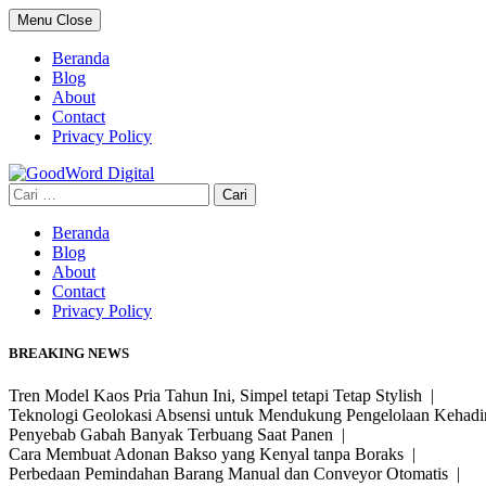
Skip
Menu
Close
to
content
Beranda
Blog
About
Contact
Privacy Policy
Cari
untuk:
Beranda
Blog
About
Contact
Privacy Policy
BREAKING NEWS
Tren Model Kaos Pria Tahun Ini, Simpel tetapi Tetap Stylish |
Teknologi Geolokasi Absensi untuk Mendukung Pengelolaan Kehad
Penyebab Gabah Banyak Terbuang Saat Panen |
Cara Membuat Adonan Bakso yang Kenyal tanpa Boraks |
Perbedaan Pemindahan Barang Manual dan Conveyor Otomatis |