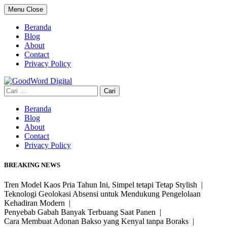
Skip
Menu
Close
to
content
Beranda
Blog
About
Contact
Privacy Policy
Cari
untuk:
Beranda
Blog
About
Contact
Privacy Policy
BREAKING NEWS
Tren Model Kaos Pria Tahun Ini, Simpel tetapi Tetap Stylish |
Teknologi Geolokasi Absensi untuk Mendukung Pengelolaan
Kehadiran Modern |
Penyebab Gabah Banyak Terbuang Saat Panen |
Cara Membuat Adonan Bakso yang Kenyal tanpa Boraks |