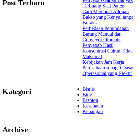
Penyebab Gabah Banyak
Post Terbaru
Terbuang Saat Panen
Cara Membuat Adonan
Bakso yang Kenyal tanpa
Boraks
Perbedaan Pemindahan
Barang Manual dan
Conveyor Otomatis
Penyebab Hasil
Konsentrasi Cairan Tidak
Maksimal
Kebijakan Jam Kerja
Perusahaan sebagai Dasar
Operasional yang Efektif
Bisnis
Kategori
Blog
Fashion
Kesehatan
Keuangan
Archive