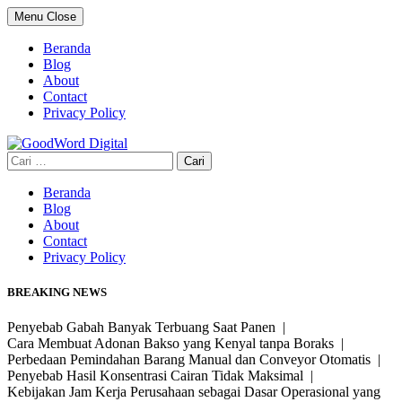
Skip
Menu
Close
to
content
Beranda
Blog
About
Contact
Privacy Policy
Cari
untuk:
Beranda
Blog
About
Contact
Privacy Policy
BREAKING NEWS
Penyebab Gabah Banyak Terbuang Saat Panen |
Cara Membuat Adonan Bakso yang Kenyal tanpa Boraks |
Perbedaan Pemindahan Barang Manual dan Conveyor Otomatis |
Penyebab Hasil Konsentrasi Cairan Tidak Maksimal |
Kebijakan Jam Kerja Perusahaan sebagai Dasar Operasional yang