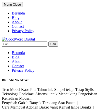
Skip
Menu
Close
to
content
Beranda
Blog
About
Contact
Privacy Policy
Cari
untuk:
Beranda
Blog
About
Contact
Privacy Policy
BREAKING NEWS
Tren Model Kaos Pria Tahun Ini, Simpel tetapi Tetap Stylish |
Teknologi Geolokasi Absensi untuk Mendukung Pengelolaan
Kehadiran Modern |
Penyebab Gabah Banyak Terbuang Saat Panen |
Cara Membuat Adonan Bakso yang Kenyal tanpa Boraks |