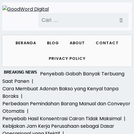
Skip
to
Cari
content
untuk:
BERANDA
BLOG
ABOUT
CONTACT
PRIVACY POLICY
BREAKING NEWS
Penyebab Gabah Banyak Terbuang
Saat Panen |
Cara Membuat Adonan Bakso yang Kenyal tanpa
Boraks |
Perbedaan Pemindahan Barang Manual dan Conveyor
Otomatis |
Penyebab Hasil Konsentrasi Cairan Tidak Maksimal |
Kebijakan Jam Kerja Perusahaan sebagai Dasar
Operasional yang Efektif |