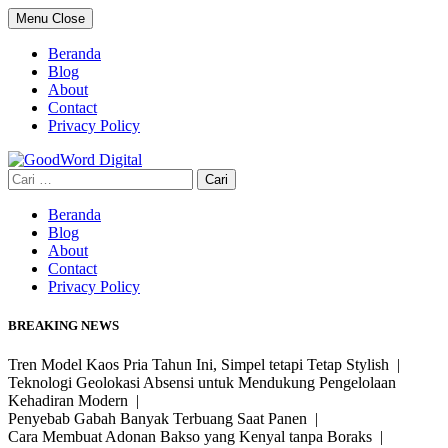
Skip
Menu
Close
to
content
Beranda
Blog
About
Contact
Privacy Policy
Cari
untuk:
Beranda
Blog
About
Contact
Privacy Policy
BREAKING NEWS
Tren Model Kaos Pria Tahun Ini, Simpel tetapi Tetap Stylish |
Teknologi Geolokasi Absensi untuk Mendukung Pengelolaan
Kehadiran Modern |
Penyebab Gabah Banyak Terbuang Saat Panen |
Cara Membuat Adonan Bakso yang Kenyal tanpa Boraks |