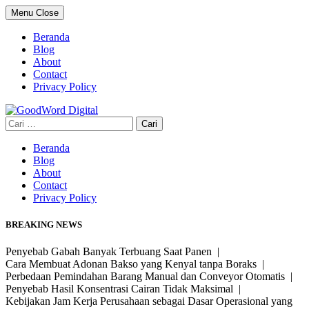
Skip
Menu
Close
to
content
Beranda
Blog
About
Contact
Privacy Policy
Cari
untuk:
Beranda
Blog
About
Contact
Privacy Policy
BREAKING NEWS
Penyebab Gabah Banyak Terbuang Saat Panen |
Cara Membuat Adonan Bakso yang Kenyal tanpa Boraks |
Perbedaan Pemindahan Barang Manual dan Conveyor Otomatis |
Penyebab Hasil Konsentrasi Cairan Tidak Maksimal |
Kebijakan Jam Kerja Perusahaan sebagai Dasar Operasional yang