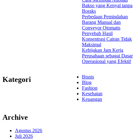
Bakso yang Kenyal tanpa
Boraks
Perbedaan Pemindahan
Barang Manual dan
Conveyor Otomatis
Penyebab Hasil
Konsentrasi Cairan Tidak
Maksimal
Kebijakan Jam Kerja
Perusahaan sebagai Dasar
Operasional yang Efektif
Bisnis
Kategori
Blog
Fashion
Kesehatan
Keuangan
Archive
Agustus 2026
Juli 2026