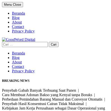
Skip
Menu
Close
to
content
Beranda
Blog
About
Contact
Privacy Policy
Cari
untuk:
Beranda
Blog
About
Contact
Privacy Policy
BREAKING NEWS
Penyebab Gabah Banyak Terbuang Saat Panen |
Cara Membuat Adonan Bakso yang Kenyal tanpa Boraks |
Perbedaan Pemindahan Barang Manual dan Conveyor Otomatis |
Penyebab Hasil Konsentrasi Cairan Tidak Maksimal |
Kebijakan Jam Kerja Perusahaan sebagai Dasar Operasional yang