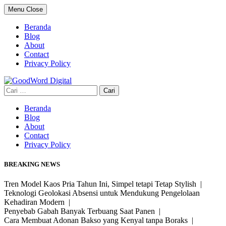
Skip
Menu
Close
to
content
Beranda
Blog
About
Contact
Privacy Policy
Cari
untuk:
Beranda
Blog
About
Contact
Privacy Policy
BREAKING NEWS
Tren Model Kaos Pria Tahun Ini, Simpel tetapi Tetap Stylish |
Teknologi Geolokasi Absensi untuk Mendukung Pengelolaan
Kehadiran Modern |
Penyebab Gabah Banyak Terbuang Saat Panen |
Cara Membuat Adonan Bakso yang Kenyal tanpa Boraks |