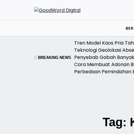
Skip
to
content
BE
Tren Model Kaos Pria Tahu
Teknologi Geolokasi Abs
Penyebab Gabah Banyak
BREAKING NEWS
Cara Membuat Adonan Ba
Perbedaan Pemindahan B
Tag: